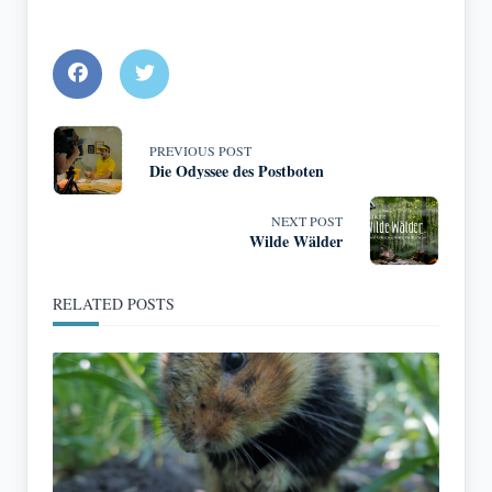
<span
PREVIOUS POST
Die Odyssee des Postboten
class="nav-
subtitle
NEXT POST
Wilde Wälder
screen-
RELATED POSTS
reader-
text">Page</span>