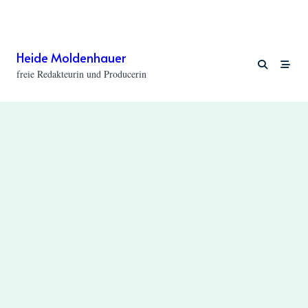
Skip
to
content
Heide Moldenhauer
freie Redakteurin und Producerin